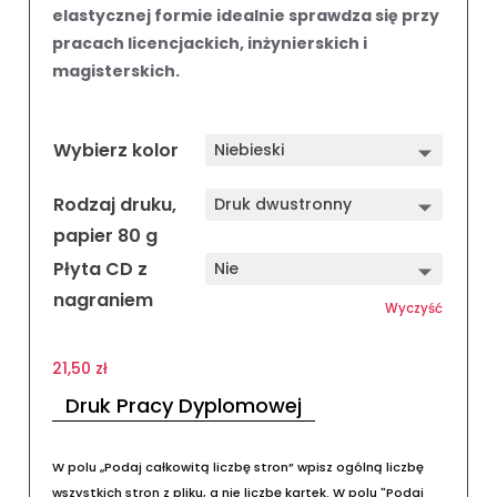
elastycznej formie idealnie sprawdza się przy
pracach licencjackich, inżynierskich i
magisterskich.
Wybierz kolor
Rodzaj druku,
papier 80 g
Płyta CD z
nagraniem
Wyczyść
21,50
zł
Druk Pracy Dyplomowej
W polu „Podaj całkowitą liczbę stron” wpisz ogólną liczbę
wszystkich stron z pliku, a nie liczbę kartek. W polu "Podaj