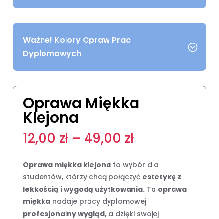
Ważne! Kolory Opraw Prac
Dyplomowych
Oprawa Miękka
Klejona
Zakres
12,00
zł
–
49,00
zł
cen:
od
Oprawa miękka klejona
to wybór dla
12,00 zł
studentów, którzy chcą połączyć
estetykę z
do
lekkością i wygodą użytkowania.
Ta
oprawa
49,00 zł
miękka
nadaje pracy dyplomowej
profesjonalny wygląd,
a dzięki swojej