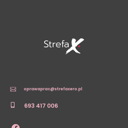
oprawaprac@strefaxero.pl

693 417 006
