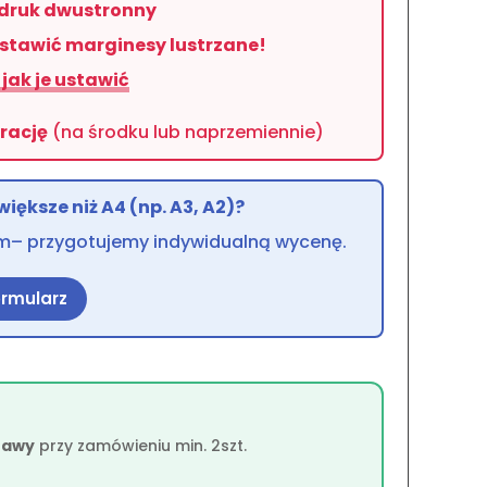
druk dwustronny
stawić marginesy lustrzane!
jak je ustawić
rację
(na środku lub naprzemiennie)
iększe niż A4 (np. A3, A2)?
 nam– przygotujemy indywidualną wycenę.
ormularz
rawy
przy zamówieniu min. 2szt.