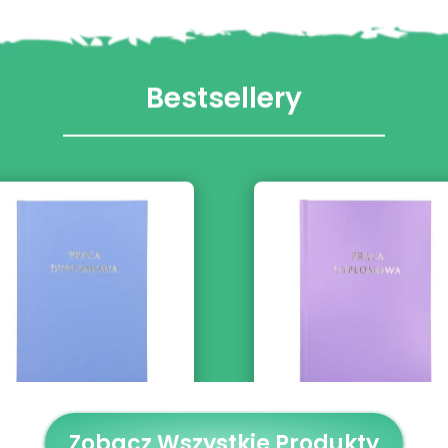
asnoniebieska Oprawa
Lawendowa Oprawa Pr
Pracy Dyplomowej
Zobacz Wszystkie Produkty