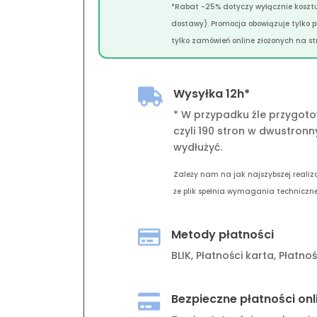
*Rabat -25% dotyczy wyłącznie kosztu
dostawy). Promocja obowiązuje tylko 
tylko zamówień online złożonych na str
Wysyłka 12h*

* W przypadku źle przygoto
czyli 190 stron w dwustronn
wydłużyć.
Zależy nam na jak najszybszej realiz
że plik spełnia wymagania techniczne
Metody płatności

BLIK, Płatności karta, Płatn
Bezpieczne płatności onl
