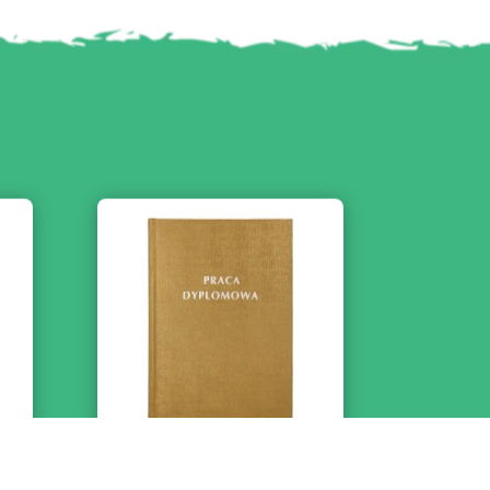
acy
Złota Oprawa Pracy