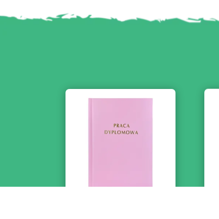
Różowa Oprawa Pracy
J
Dyplomowej