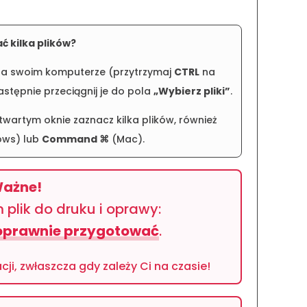
ć kilka plików?
i na swoim komputerze (przytrzymaj
CTRL
na
stępnie przeciągnij je do pola
„Wybierz pliki”
.
twartym oknie zaznacz kilka plików, również
ws) lub
Command ⌘
(Mac).
ażne!
plik do druku i oprawy:
poprawnie przygotować
.
cji, zwłaszcza gdy zależy Ci na czasie!