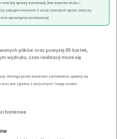
 twardej oprawy kanałowej (bez kosztów druku i
przy zakupie minimum 2 sztuk twardych opraw. Dotyczy
onie oprawaprac.strefaxero.pl.
wanych plików oraz powyżej 95 kartek,
ym wydruku, czas realizacji może się
acji, dlatego przed złożeniem zamówienia upewnij się,
 oraz jest zgodny z wytycznymi Twojej uczelni.
ości bankowe.
ine