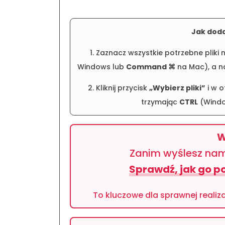
Pracy
Jak doda
1. Zaznacz wszystkie potrzebne plik
Windows lub
Command ⌘
na Mac), a na
2. Kliknij przycisk
„Wybierz pliki”
i w o
trzymając
CTRL
(Windo
W
Zanim wyślesz nam 
Sprawdź, jak go 
To kluczowe dla sprawnej realiza