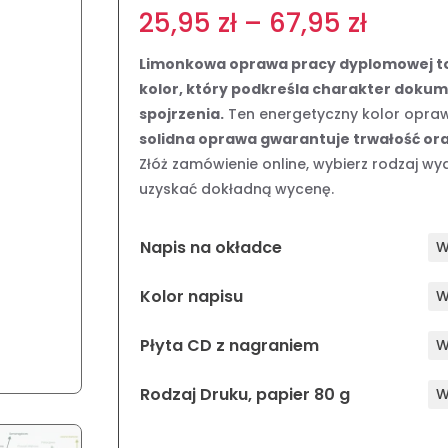
Zakre
25,95
zł
–
67,95
zł
cen:
od
Limonkowa oprawa pracy dyplomowej to 
25,95 
kolor, który podkreśla charakter doku
do
spojrzenia.
Ten energetyczny kolor opraw
67,95 
solidna oprawa gwarantuje trwałość ora
Złóż zamówienie online, wybierz rodzaj wyd
uzyskać dokładną wycenę.
Napis na okładce
Kolor napisu
Płyta CD z nagraniem
Rodzaj Druku, papier 80 g