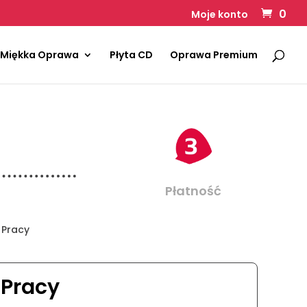
0
Moje konto
Miękka Oprawa
Płyta CD
Oprawa Premium
Płatność
 Pracy
Pracy