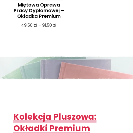
Miętowa Oprawa
Pracy Dyplomowej –
Okładka Premium
Zakres
49,50
zł
–
91,50
zł
cen:
od
49,50 zł
do
91,50 zł
Kolekcja Pluszowa:
Okładki Premium