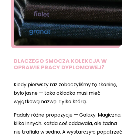
DLACZEGO SMOCZA KOLEKCJA W
OPRAWIE PRACY DYPLOMOWEJ?
Kiedy pierwszy raz zobaczyliśmy tę tkaninę,
było jasne — taka okładka musi mieć
wyjątkową nazwę. Tylko którą.
Padały różne propozycje — Galaxy, Magiczna,
kilka innych. Każda coś oddawała, ale żadna
nie trafiała w sedno. A wystarczyło popatrzeć