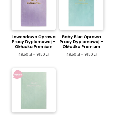
81,00 zł
91,50 zł
Lawendowa Oprawa
Baby Blue Oprawa
Pracy Dyplomowej –
Pracy Dyplomowej –
Okładka Premium
Okładka Premium
Zakres
Zakres
49,50
zł
–
91,50
zł
49,50
zł
–
91,50
zł
cen:
cen:
od
od
49,50 zł
49,50 zł
do
do
91,50 zł
91,50 zł