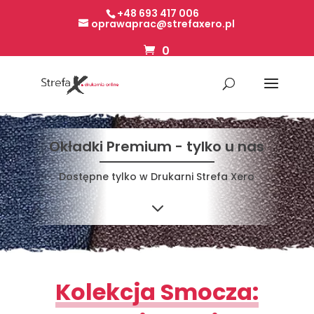
+48 693 417 006
oprawaprac@strefaxero.pl
0
Okładki Premium - tylko u nas
Dostępne tylko w Drukarni Strefa Xero
3
Kolekcja Smocza: