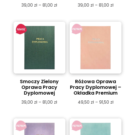
Zakres
Zakres
39,00
zł
–
81,00
zł
39,00
zł
–
81,00
zł
cen:
cen:
od
od
39,00 zł
39,00 zł
do
do
81,00 zł
81,00 zł
Smoczy Zielony
Różowa Oprawa
Oprawa Pracy
Pracy Dyplomowej –
Dyplomowej
Okładka Premium
Zakres
Zakres
39,00
zł
–
81,00
zł
49,50
zł
–
91,50
zł
cen:
cen:
od
od
39,00 zł
49,50 zł
do
do