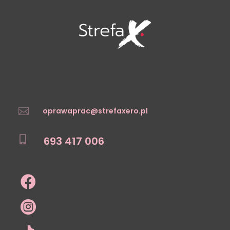
oprawaprac@strefaxero.pl

693 417 006
