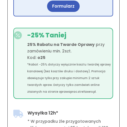
Masz w pracy strony większe niż A4 (np.
A3, A2)?
Wypełnij formularz i prześlij go nam–
przygotujemy indywidualną wycenę.
Formularz
-25% Taniej

25% Rabatu na Twarde Oprawy
przy
zamówieniu min. 2szt.
Kod:
o25
*Rabat -25% dotyczy wyłącznie kosztu twardej oprawy
kanałowej (bez kosztów druku i dostawy). Promocja
obowiązuje tylko przy zakupie minimum 2 sztuk