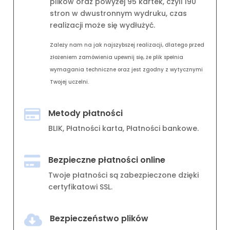
twardych opraw. Dotyczy tylko zamówień online
złożonych na stronie oprawaprac.strefaxero.pl.
Wysyłka 12h*

* W przypadku źle przygotowanych
plików oraz powyżej 95 kartek, czyli 190
stron w dwustronnym wydruku, czas
realizacji może się wydłużyć.
Zależy nam na jak najszybszej realizacji, dlatego przed
złożeniem zamówienia upewnij się, że plik spełnia
wymagania techniczne oraz jest zgodny z wytycznymi
Twojej uczelni.
Metody płatności

BLIK, Płatności karta, Płatności bankowe.