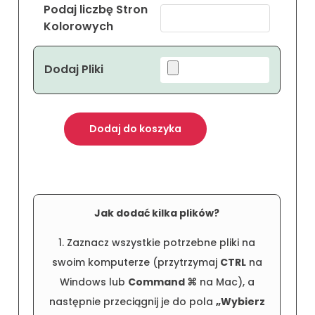
W polu „Podaj całkowitą liczbę stron” wpisz ogólną liczbę
wszystkich stron z pliku, a nie liczbę kartek. W polu "Podaj
liczbę stron kolorowych” podaj liczbę stron kolorowych.
Podaj Całkowitą
liczbę Stron
*
Podaj liczbę Stron
Kolorowych
Dodaj Pliki
Dodaj do koszyka
ilość
Jasnozielona
Oprawa
Pracy
Dyplomowej