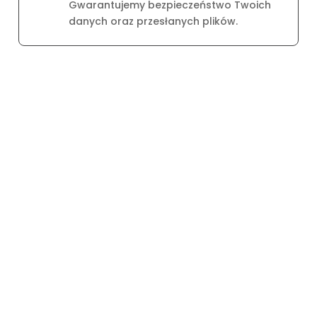
Bezpieczne płatności online

Twoje płatności są zabezpieczone dzięki
certyfikatowi SSL.
Bezpieczeństwo plików

Gwarantujemy bezpieczeństwo Twoich
danych oraz przesłanych plików.