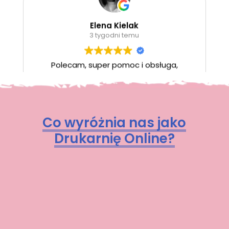
Polecam, super pomoc i obsługa,
zwłaszcza Pani Wiktoria doradziła i
pomogła z plikiem do druku
Ogólna ocena
Google
4.8
/5,
na podstawie
90 opinii
Co wyróżnia nas jako
Drukarnię Online?