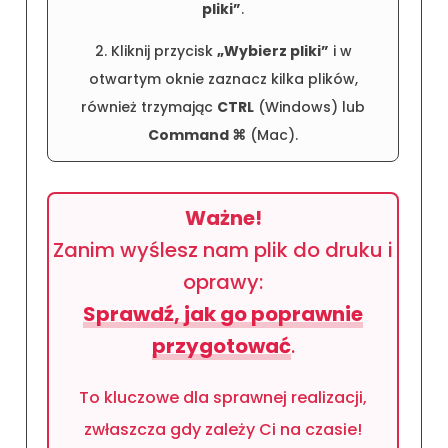
Jak dodać kilka plików?
1. Zaznacz wszystkie potrzebne pliki na
swoim komputerze (przytrzymaj
CTRL
na
Windows lub
Command ⌘
na Mac), a
następnie przeciągnij je do pola
„Wybierz
pliki”
.
2. Kliknij przycisk
„Wybierz pliki”
i w
otwartym oknie zaznacz kilka plików,
również trzymając
CTRL
(Windows) lub
Command ⌘
(Mac).
Ważne!
Zanim wyślesz nam plik do druku i
oprawy: