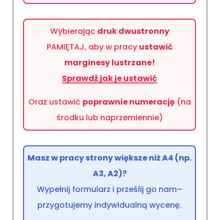
Sprawdź, jak go poprawnie
przygotować
.
To kluczowe dla sprawnej realizacji,
zwłaszcza gdy zależy Ci na czasie!
Wybierając
druk dwustronny
PAMIĘTAJ, aby w pracy
ustawić
marginesy lustrzane!
Sprawdź jak je ustawić
Oraz ustawić
poprawnie numerację
(na
środku lub naprzemiennie)