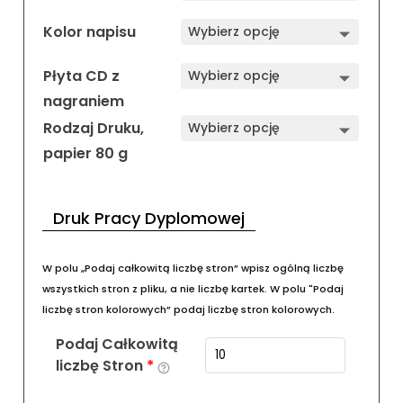
Jasnozielona Oprawa
Pracy Dyplomowej
Zakres
25,95
zł
–
67,95
zł
cen:
od
25,95 zł
Napis na okładce
do
67,95 zł
Kolor napisu
Płyta CD z
nagraniem
Rodzaj Druku,
papier 80 g
Druk Pracy Dyplomowej