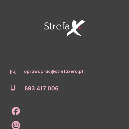
oprawaprac@strefaxero.pl

693 417 006


