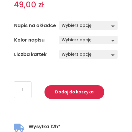
49,00
zł
Napis na okładce
Kolor napisu
Liczba kartek
ilość
Bordowa
Dodaj do koszyka
Kratka
Okładka
Pracy
Dyplomowej
Wysyłka 12h*
